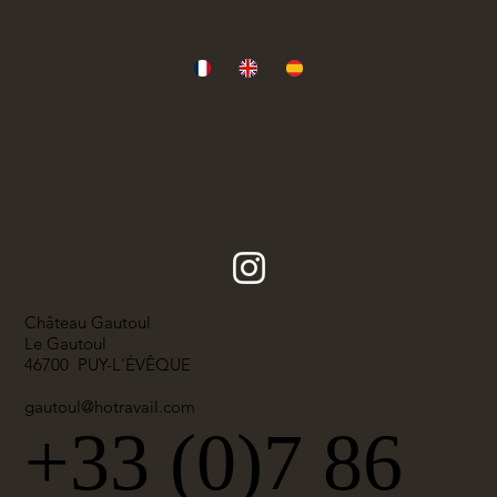
Château Gautoul
Le Gautoul
46700 PUY-L'ÉVÊQUE
gautoul@hotravail.com
+33 (0)7 86