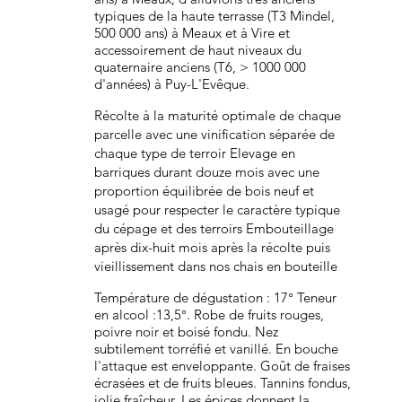
typiques de la haute terrasse (T3 Mindel,
500 000 ans) à Meaux et à Vire et
accessoirement de haut niveaux du
quaternaire anciens (T6, > 1000 000
d'années) à Puy-L'Evêque.
Récolte à la maturité optimale de chaque
parcelle avec une vinification séparée de
chaque type de terroir Elevage en
barriques durant douze mois avec une
proportion équilibrée de bois neuf et
usagé pour respecter le caractère typique
du cépage et des terroirs Embouteillage
après dix-huit mois après la récolte puis
vieillissement dans nos chais en bouteille
Température de dégustation : 17° Teneur
en alcool :13,5°. Robe de fruits rouges,
poivre noir et boisé fondu. Nez
subtilement torréfié et vanillé. En bouche
l'attaque est enveloppante. Goût de fraises
écrasées et de fruits bleues. Tannins fondus,
jolie fraîcheur. Les épices donnent la