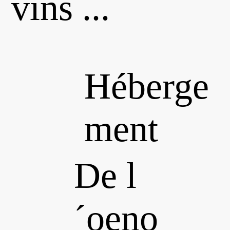
vins ...
Héberge
ment
De l
´oeno