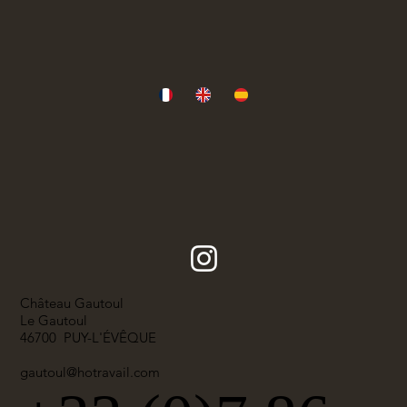
Château Gautoul
Le Gautoul
46700 PUY-L'ÉVÊQUE
gautoul@hotravail.com