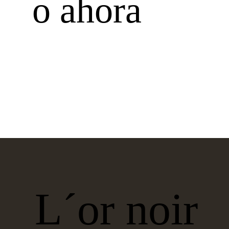
o ahora
L´or noir