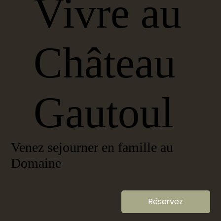
Vivre au
Château
Gautoul
Venez sejourner en famille au
Domaine
Réservez