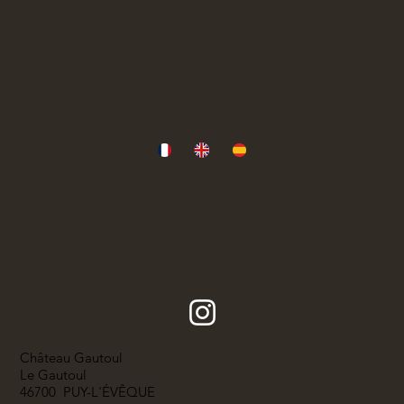
Château Gautoul
Le Gautoul
46700 PUY-L'ÉVÊQUE