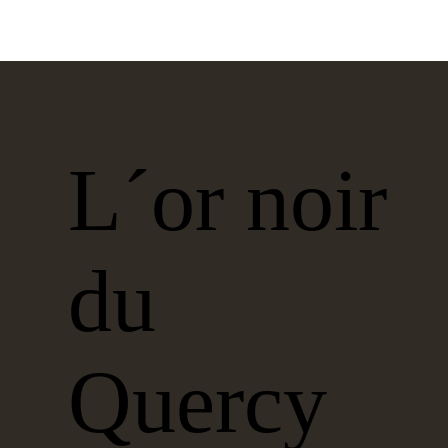
L´or noir
du
Quercy