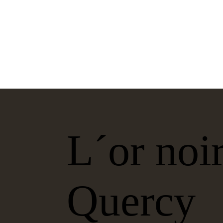
L´or noi
Quercy