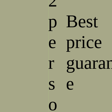
2
p
Best
e
price
r
guara
s
e
o