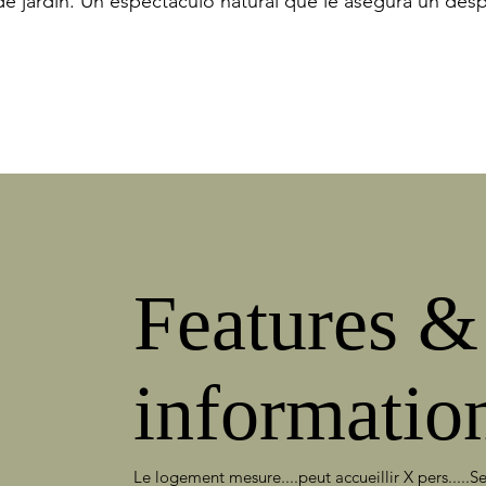
rde jardín. Un espectáculo natural que le asegura un des
Features &
informatio
Le logement mesure....peut accueillir X pers.....S