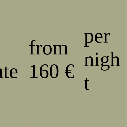
per
from
nigh
nte
160 €
t