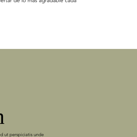
pertar de lo más agradable cada
n
ed ut perspiciatis unde