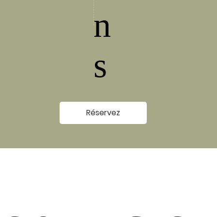
n
s
Réservez